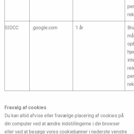
pe
re
SIDCC
.google.com
1 år
Bru
mål
opb
hj
int
rel
pe
re
Fravalg af cookies
Du kan altid afvise eller fravælge placering af cookies på
din computer ved at ændre indstillingerne i din browser
eller ved at besøge vores cookiebanner i nederste venstre