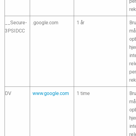
pe
re
__Secure-
.google.com
1 år
Bru
3PSIDCC
mål
opb
hj
int
rel
pe
re
DV
www.google.com
1 time
Bru
mål
opb
hj
int
rel