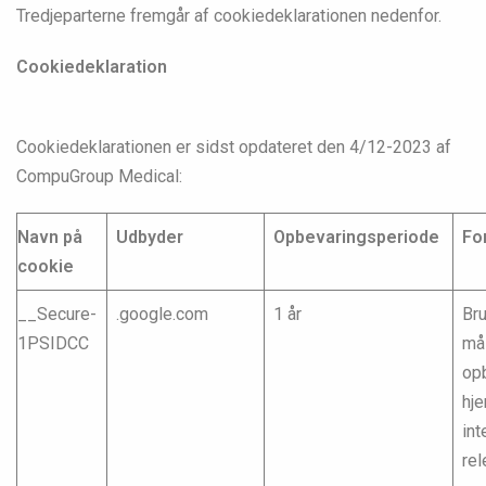
Tredjeparterne fremgår af cookiedeklarationen nedenfor.
Cookiedeklaration
Cookiedeklarationen er sidst opdateret den 4/12-2023 af
CompuGroup Medical:
Navn på
Udbyder
Opbevaringsperiode
Fo
cookie
__Secure-
.google.com
1 år
Bru
1PSIDCC
mål
opb
hj
int
rel